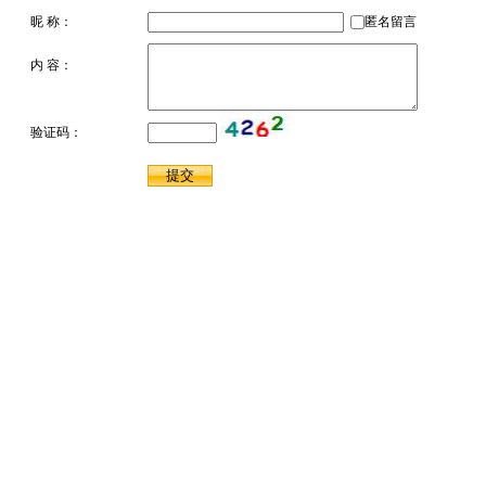
昵 称：
匿名留言
内 容：
验证码：