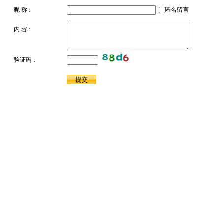
昵 称：
匿名留言
内 容：
验证码：