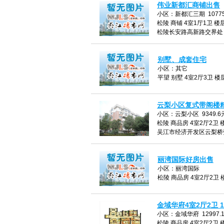
伟业新都汇商铺出售
小区：新都汇三期 10775
松陵 商铺 4室1厅1卫 楼层
松陵长安路高新路交界处
别墅、成套住宅
小区：其它
平望 别墅 4室2厅3卫 楼层
云梨小区复式带阁楼
小区：云梨小区 9349.6
松陵 商品房 4室2厅2卫 楼
吴江市经济开发区云梨桥
丽湾国际好房出售
小区：丽湾国际
松陵 商品房 4室2厅2卫 楼
金域华府4室2厅2卫 1
小区：金域华府 12997.
松陵 商品房 4室2厅2卫 楼