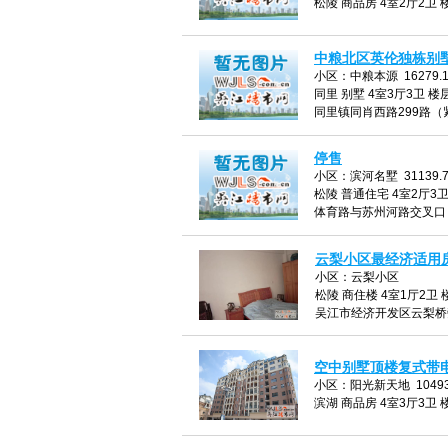
松陵 商品房 4室2厅2卫 楼
中粮北区英伦独栋别
小区：中粮本源 16279.
同里 别墅 4室3厅3卫 楼层
同里镇同肖西路299路
停售
小区：滨河名墅 31139.
松陵 普通住宅 4室2厅3卫 
体育路与苏州河路交叉口
云梨小区最经济适用
小区：云梨小区
松陵 商住楼 4室1厅2卫 楼
吴江市经济开发区云梨桥
空中别墅顶楼复式带
小区：阳光新天地 10493
滨湖 商品房 4室3厅3卫 楼