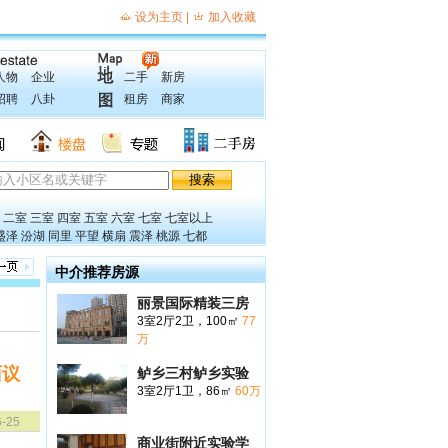
人物
企业
二手
新房
招聘
八卦
租房
商家
二室
三室
四室
五室
六室
七室
七室以上
盛泽
汾湖
同里
平望
横扇
震泽
桃源
七都
中介推荐房源
丽景国际精装三房
3室2厅2卫，100㎡
77
万
面议
鲈乡三村鲈乡实验
3室2厅1卫，86㎡
60万
6-25
商业街附近实验学