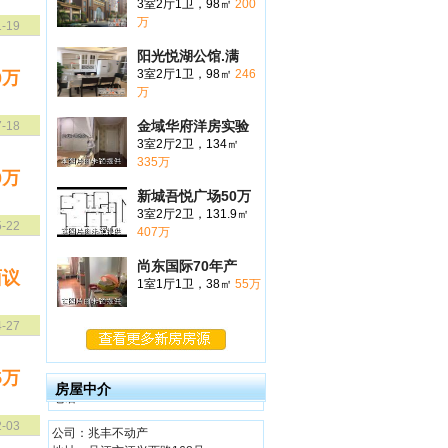
3室2厅1卫，98㎡
200
万
1-19
阳光悦湖公馆.满
3室2厅1卫，98㎡
246
0万
万
金域华府洋房实验
7-18
3室2厅2卫，134㎡
335万
0万
公司：吴江市安居房产经纪有限公司
新城吾悦广场50万
地址：油车路145号泸乡二村北大门东
3室2厅2卫，131.9㎡
5-22
电话：0512-63090090
407万
公司：新一佳房产
尚东国际70年产
面议
地址：吴江市松陵镇油车路662号
1室1厅1卫，38㎡
55万
电话：0512-63467066
4-27
公司：太湖房产中介
地址：松陵镇油车路556号(西门红绿灯
路口)
5万
房屋中介
电话：0512-63462001
公司：兆丰不动产
2-03
地址：吴江市江兴西路168号