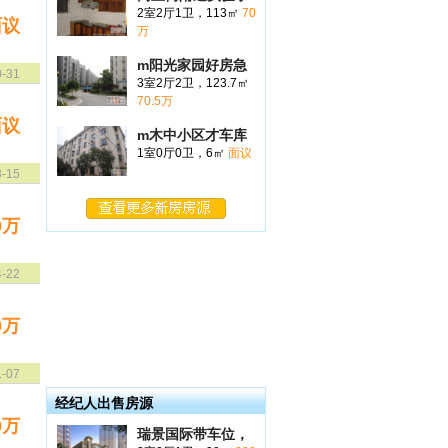
2室2厅1卫，113㎡
70
面议
万
m阳光家园好房急
0-31
3室2厅2卫，123.7㎡
70.5万
面议
m木中小区才车库
1室0厅0卫，6㎡
面议
3-15
0万
4-22
0万
1-07
经纪人出售房源
0万
瑞景国际带车位，