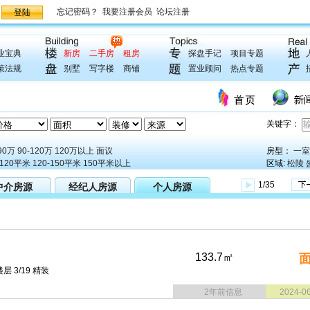
业宝典
新房
二手房
租房
探盘手记
项目专题
策法规
别墅
写字楼
商铺
置业顾问
热点专题
关键字：
90万
90-120万
120万以上
面议
房型：
一室
-120平米
120-150平米
150平米以上
区域:
松陵
1/35
中介房源
经纪人房源
个人房源
133.7㎡
层 3/19 精装
2年前信息
2024-0