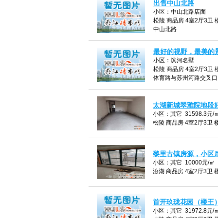
出售中山北路
小区：中山北路店面
松陵 商品房 4室2厅3卫 楼
中山北路
最好的视野，最美的
小区：滨河名墅
松陵 商品房 4室2厅3卫 楼
体育路与苏州河路交叉口
太湖新城翠雅院地段
小区：其它 31598.3元/
松陵 商品房 4室2厅3卫 楼
黎里古镇房源，小区
小区：其它 10000元/㎡
汾湖 商品房 4室2厅3卫 楼
首开玖珑花园（楼王
小区：其它 31972.8元/