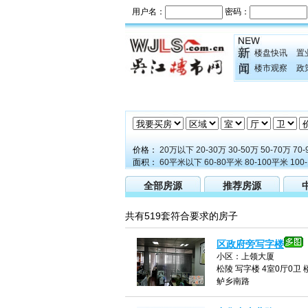
楼盘快讯
置
楼市观察
政
价格：
20万以下
20-30万
30-50万
50-70万
70-
面积：
60平米以下
60-80平米
80-100平米
100
全部房源
推荐房源
共有519套符合要求的房子
区政府旁写字楼
小区：上领大厦
松陵 写字楼 4室0厅0卫 楼
鲈乡南路