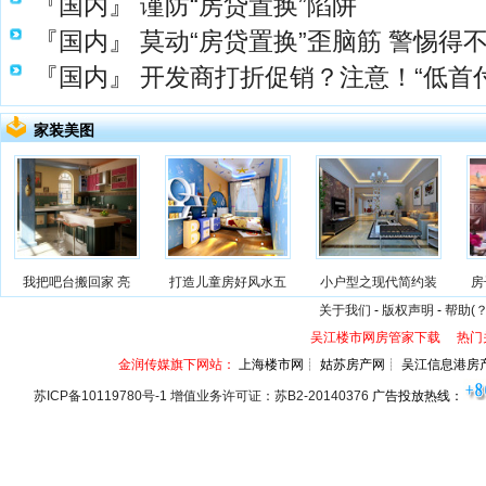
『国内』
谨防“房贷置换”陷阱
『国内』
莫动“房贷置换”歪脑筋 警惕得
『国内』
开发商打折促销？注意！“低首
家装美图
我把吧台搬回家 亮
打造儿童房好风水五
小户型之现代简约装
房
关于我们
-
版权声明
-
帮助(？
吴江楼市网房管家下载
热门
金润传媒旗下网站：
上海楼市网┊ 姑苏房产网┊ 吴江信息港房
苏ICP备10119780号-1 增值业务许可证：苏B2-20140376
广告投放热线：