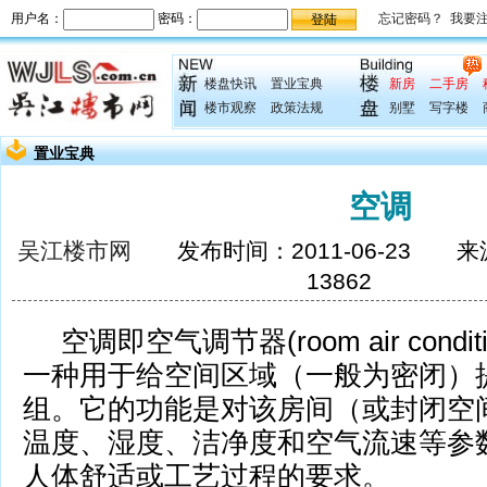
楼盘快讯
置业宝典
新房
二手房
楼市观察
政策法规
别墅
写字楼
置业宝典
空调
吴江楼市网
发布时间：2011-06-23 
13862
空调即空气调节器(room air condi
一种用于给空间区域（一般为密闭）
组。它的功能是对该房间（或封闭空
温度、湿度、洁净度和空气流速
等参
人体舒适或工艺过程的要求。