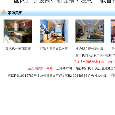
『国内』
开发商打折促销？注意！“低首
家装美图
我把吧台搬回家 亮
打造儿童房好风水五
小户型之现代简约装
房
关于我们
-
版权声明
-
帮助(？
吴江楼市网房管家下载
热门
金润传媒旗下网站：
上海楼市网┊ 姑苏房产网┊ 吴江信息港房
苏ICP备10119780号-1 增值业务许可证：苏B2-20140376
广告投放热线：