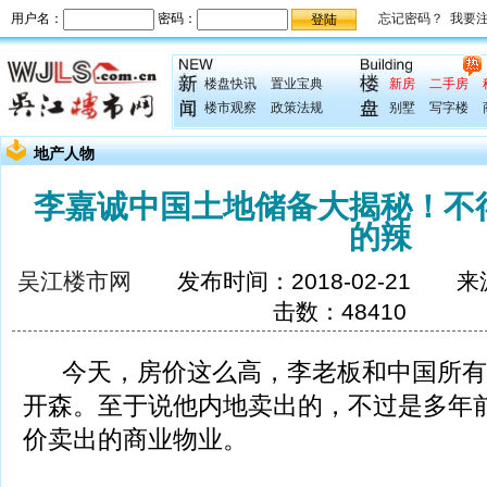
楼盘快讯
置业宝典
新房
二手房
楼市观察
政策法规
别墅
写字楼
地产人物
李嘉诚中国土地储备大揭秘！不
的辣
吴江楼市网
发布时间：2018-02-21 
击数：48410
今天，房价这么高，李老板和中国所有
开森。至于说他内地卖出的，不过是多年前
价卖出的商业物业。