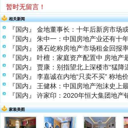
暂时无留言！
相关新闻
『国内』
金地董事长：十年后新房市场或
『国内』
朱中一：中国房地产业还有十
『国内』
潘石屹称房地产市场租金回报率
『国内』
叶檀：家庭资产配置中 房地产最
『国内』
贾康：别指望北上深楼市“猛降温”
『国内』
李嘉诚在内地“只卖不买” 称地
『国内』
王健林：中国房地产泡沫史上
『国内』
许家印：2020年恒大集团地产销
家装美图