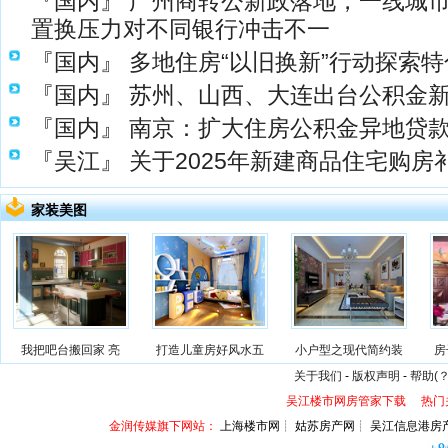
『国内』
广州商转公新政落地，一线城市
置换压力对不同银行冲击不一
『国内』
多地住房“以旧换新”行动探索
『国内』
苏州、山西、大连出台公积金
『国内』
南京：扩大住房公积金异地贷
『吴江』
关于2025年新建商品住宅购房
家装美图
我把吧台搬回家 亮
打造儿童房好风水五
小户型之现代简约装
房
关于我们
-
版权声明
-
帮助(？
吴江楼市网房管家下载
热门
金润传媒旗下网站：
上海楼市网┊ 姑苏房产网┊ 吴江信息港房