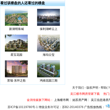
看过该楼盘的人还看过的楼盘
新湖明珠城
保利湖畔云上
星宝花园
海珀云玺
景瑞·东环之歌
鸿禧花园三期
关于我们
-
版权声明
-
帮助(？
吴江楼市网房管家下载
热门
金润传媒旗下网站：
上海楼市网┊ 姑苏房产网┊ 吴江信息港房
苏ICP备10119780号-1 增值业务许可证：苏B2-20140376
广告投放热线：