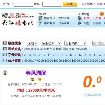
楼盘快讯
置业宝典
新房
二手房
楼市观察
政策法规
别墅
写字楼
春风湖滨
0.
0
更新时间：2023-02-22 （浏览量：10163）
均价：27000元/平方米
(已有
0
人评分)
开发商：苏州汾蓝绿城建设开发有限公司