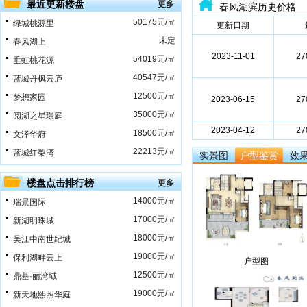
最近更新楼盘
更多
春风湖滨历史价格
50175元/㎡
绿城桃源里
更新日期
未定
春风湖上
2023-11-01
27
54019元/㎡
垂虹桃花源
40547元/㎡
蓝城丹枫云庐
12500元/㎡
梦想家园
2023-06-15
27
35000元/㎡
阅湖之星璟庭
2023-04-12
27
18500元/㎡
文泽华府
22213元/㎡
蓝城红梨湾
实景图
户型鉴赏
效
楼盘点击排行榜
更多
14000元/㎡
瑞景国际
17000元/㎡
新湖明珠城
18000元/㎡
吴江中南世纪城
19000元/㎡
保利湖畔云上
户型图
12500元/㎡
鼎基·丽湾域
19000元/㎡
新天地熙照华庭