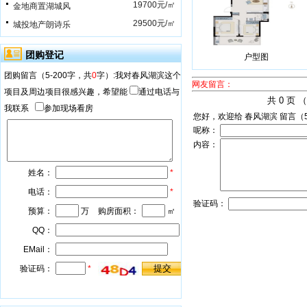
19700元/㎡
金地商置湖城风
29500元/㎡
城投地产朗诗乐
团购登记
户型图
网友留言：
共 0 页 