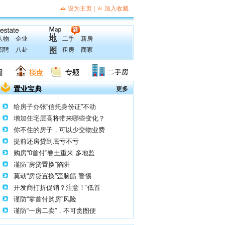
人物
企业
二手
新房
招聘
八卦
租房
商家
置业宝典
更多
给房子办张“信托身份证”不动
增加住宅层高将带来哪些变化？
你不住的房子，可以少交物业费
提前还房贷到底亏不亏
购房“0首付”卷土重来 多地监
谨防“房贷置换”陷阱
莫动“房贷置换”歪脑筋 警惕
开发商打折促销？注意！“低首
谨防“零首付购房”风险
谨防“一房二卖”，不可贪图便