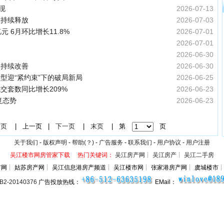
现
2026-07-13
力持续释放
2026-07-03
元 6月环比增长11.8%
2026-07-01
2026-07-01
2026-06-30
局持续改善
2026-06-30
转型迎“紧约束”下的破局新局
2026-06-25
交套数同比增长209%
2026-06-23
复态势
2026-06-23
首页
|
上一页
|
下一页
|
末页
| 第
页
关于我们
-
版权声明
-
帮助(？)
-
广告服务
-
联系我们
-
用户协议
-
用户注册
吴江楼市网房管家下载
热门关键词：
吴江房产网
┊
吴江房产
┊
吴江二手房
网┊ 姑苏房产网┊ 吴江信息港房产频道┊ 吴江楼市网┊ 张家港房产网┊ 虞城楼市
-20140376
广告投放热线：
EMail：