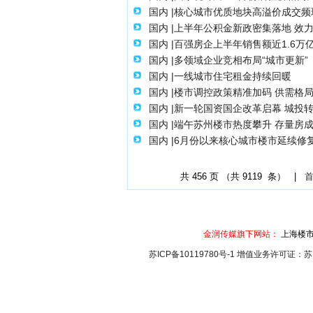
国内 |核心城市优质地块高溢价成交频
国内 |上半年公积金新政密集落地 效
国内 |百强房企上半年销售额近1.6万亿
国内 |多领域企业竞相布局“城市更新”
国内 |一线城市住宅租金持续回暖
国内 |楼市调控政策精准加码 供需格
国内 |新一轮国资国企改革启幕 城投
国内 |端午苏州楼市热度攀升 存量房成
国内 |6月份以来核心城市楼市延续修
共
456
页 （共
9119
条） |
金润传媒旗下网站：
上海楼市
苏ICP备10119780号-1 增值业务许可证：苏B2