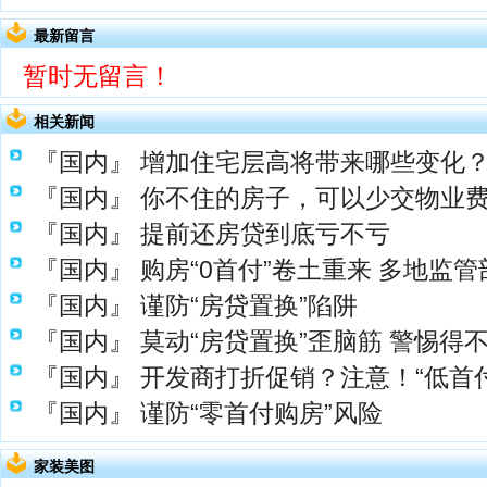
最新留言
暂时无留言！
相关新闻
『国内』
增加住宅层高将带来哪些变化
『国内』
你不住的房子，可以少交物业
『国内』
提前还房贷到底亏不亏
『国内』
购房“0首付”卷土重来 多地监
『国内』
谨防“房贷置换”陷阱
『国内』
莫动“房贷置换”歪脑筋 警惕得
『国内』
开发商打折促销？注意！“低首
『国内』
谨防“零首付购房”风险
家装美图