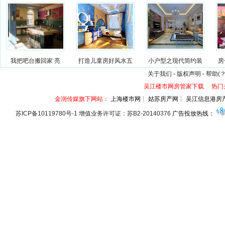
我把吧台搬回家 亮
打造儿童房好风水五
小户型之现代简约装
房
关于我们
-
版权声明
-
帮助(？
吴江楼市网房管家下载
热门
金润传媒旗下网站：
上海楼市网┊ 姑苏房产网┊ 吴江信息港房
苏ICP备10119780号-1 增值业务许可证：苏B2-20140376
广告投放热线：