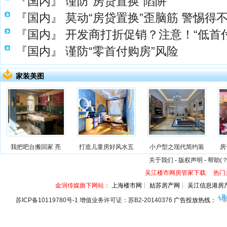
『国内』
谨防“房贷置换”陷阱
『国内』
莫动“房贷置换”歪脑筋 警惕得
『国内』
开发商打折促销？注意！“低首
『国内』
谨防“零首付购房”风险
家装美图
我把吧台搬回家 亮
打造儿童房好风水五
小户型之现代简约装
房
关于我们
-
版权声明
-
帮助(？
吴江楼市网房管家下载
热门
金润传媒旗下网站：
上海楼市网┊ 姑苏房产网┊ 吴江信息港房
苏ICP备10119780号-1 增值业务许可证：苏B2-20140376
广告投放热线：