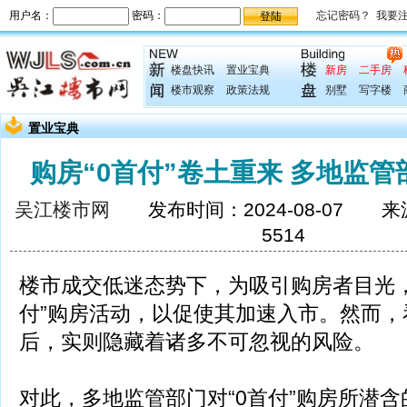
楼盘快讯
置业宝典
新房
二手房
楼市观察
政策法规
别墅
写字楼
置业宝典
购房“0首付”卷土重来 多地监
吴江楼市网
发布时间：2024-08-07 
5514
楼市成交低迷态势下，为吸引购房者目光，
付”购房活动，以促使其加速入市。然而，看
后，实则隐藏着诸多不可忽视的风险。
对此，多地监管部门对“0首付”购房所潜