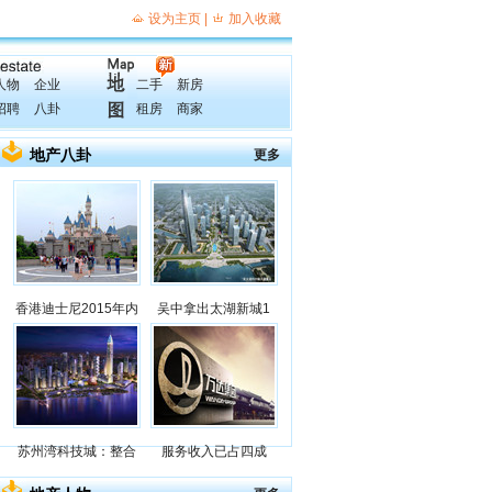
人物
企业
二手
新房
招聘
八卦
租房
商家
地产八卦
更多
香港迪士尼2015年内
吴中拿出太湖新城1
苏州湾科技城：整合
服务收入已占四成