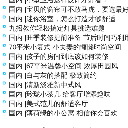
国内 |宝贝的窗帘可不敢马虎，要选最
国内 |迷你浴室，怎么打造才够舒适
九招教你轻松搞定灯具挑选难题
国内 |旺季装修提前准备 节后时间巧利
70平米小复式 小夫妻的慵懒时尚空间
国内 |孩子的房间到底该如何装修
国内 |67平米温馨小空间 浓厚田园风
国内 |白与灰的搭配 极致简约
国内 |清新淡雅新中式风
国内 |玲珑小茶几 给客厅增添趣味
国内 |美式范儿的舒适客厅
国内 |薄荷绿的小公寓 相信你会喜欢