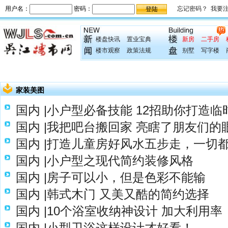
楼盘快讯
置业宝典
新房
二手房
楼市观察
政策法规
别墅
写字楼
家装美图
国内 |小户型必备技能 12招助你打造临
国内 |我把吧台搬回家 亮瞎了朋友们的
国内 |打造儿童房好风水五步走，一切
国内 |小户型之现代简约装修风格
国内 |房子可以小，但是色彩不能输
国内 |韩式木门 又美又酷的简约选择
国内 |10个浴室收纳神设计 加大利用率
国内 |小型卫浴这样设计才好看！