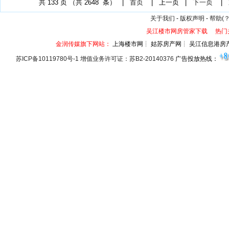
共
133
页 （共
2648
条） |
首页
|
上一页
|
下一页
|
关于我们
-
版权声明
-
帮助(？
吴江楼市网房管家下载
热门
金润传媒旗下网站：
上海楼市网┊ 姑苏房产网┊ 吴江信息港房
苏ICP备10119780号-1 增值业务许可证：苏B2-20140376
广告投放热线：