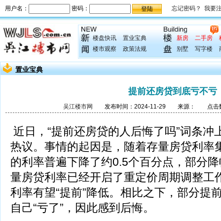
楼盘快讯
置业宝典
新房
二手房
楼市观察
政策法规
别墅
写字楼
置业宝典
提前还房贷到底亏不亏
吴江楼市网
发布时间：2024-11-29 来源： 点击数
近日，“提前还房贷的人后悔了吗”词条冲
热议。事情的起因是，随着存量房贷利率
的利率普遍下降了约0.5个百分点，部分降
量房贷利率已经开启了重定价周期调整工
利率有望“提前”降低。相比之下，部分提
自己“亏了”，因此感到后悔。