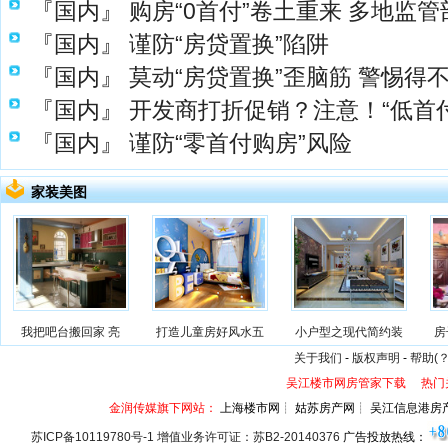
『国内』
购房“0首付”卷土重来 多地监
『国内』
谨防“房贷置换”陷阱
『国内』
莫动“房贷置换”歪脑筋 警惕得
『国内』
开发商打折促销？注意！“低首
『国内』
谨防“零首付购房”风险
家装美图
我把吧台搬回家 亮
打造儿童房好风水五
小户型之现代简约装
房
关于我们
-
版权声明
-
帮助(？
吴江楼市网房管家下载
热门
金润传媒旗下网站：
上海楼市网┊ 姑苏房产网┊ 吴江信息港房
苏ICP备10119780号-1 增值业务许可证：苏B2-20140376
广告投放热线：