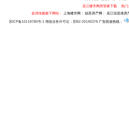
吴江楼市网房管家下载
热门
金润传媒旗下网站：
上海楼市网┊ 姑苏房产网┊ 吴江信息港房
苏ICP备10119780号-1 增值业务许可证：苏B2-20140376
广告投放热线：