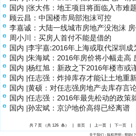
国内 |张大伟：地王项目将面临入市难题
顾云昌：中国楼市局部泡沫可控
李嘉诚：大陆一线城市房地产没泡沫 房价
周小川：买房人首付不能是借的
国内 |李宇嘉:2016年上海或取代深圳
国内 |朱海斌：2016年房价将小幅走
国内 |杨红旭：新政之下2016年楼市或
国内 |任志强：炸掉库存才能让土地重
国内 |黄硕：对任志强房地产去库存言
国内 |任志强：2016年最先松动的政
国内 |孙宏斌：京沪地价高得已经离谱
共
7
页 （共
126
条） |
首页
|
上一页
|
下一页
|
关于我们
-
版权声明
-
帮助(？