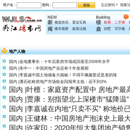
楼盘快讯
置业宝典
新房
二手房
楼市观察
政策法规
别墅
写字楼
地产人物
国内 |金地董事长：十年后新房市场或回落至2008年水平
国内 |朱中一：中国房地产业还有十年发展期
国内 |李嘉诚中国土地储备大揭秘！不得不佩服姜还是老的辣
国内 |潘石屹称房地产市场租金回报率太低：还不到3%
国内 |叶檀：家庭资产配置中 房地产最
国内 |贾康：别指望北上深楼市“猛降温” 
国内 |李嘉诚在内地“只卖不买” 称地价
国内 |王健林：中国房地产泡沫史上最
国内 |许家印：2020年恒大集团地产销售