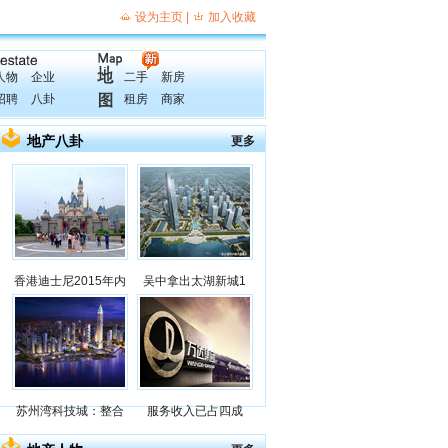
人物
企业
二手
新房
招聘
八卦
租房
商家
地产八卦
更多
香港迪士尼2015年内
吴中拿出太湖新城1
苏州湾科技城：整合
服务收入已占四成