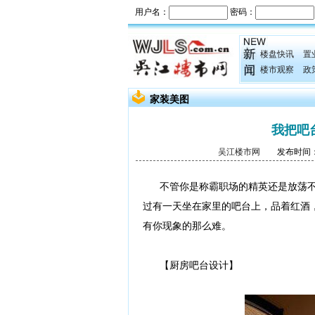
楼盘快讯
置
楼市观察
政
家装美图
我把吧
吴江楼市网
发布时间：20
不管你是称霸职场的精英还是放荡不
过有一天坐在家里的吧台上，品着红酒
有你现象的那么难。
【厨房吧台设计】