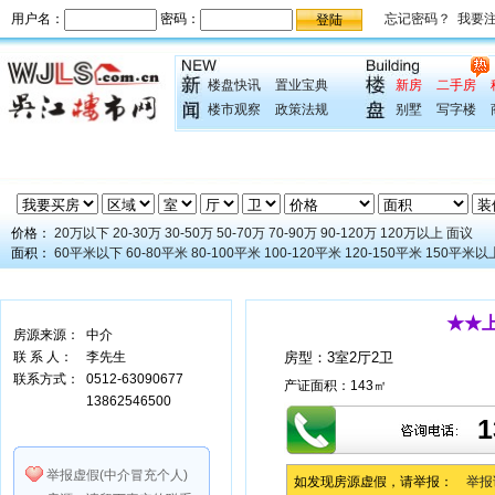
楼盘快讯
置业宝典
新房
二手房
楼市观察
政策法规
别墅
写字楼
价格：
20万以下
20-30万
30-50万
50-70万
70-90万
90-120万
120万以上
面议
面积：
60平米以下
60-80平米
80-100平米
100-120平米
120-150平米
150平米以
★★
房源来源：
中介
联 系 人：
李先生
房型：
3室2厅2卫
联系方式：
0512-63090677
产证面积：
143㎡
13862546500
1
举报虚假(中介冒充个人)
如发现房源虚假，请举报：
举报