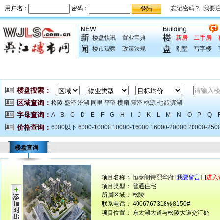
楼盘快讯
置业宝典
新房
二手房
楼市观察
政策法规
别墅
写字楼
楼盘搜索：
区域查询：
松陵
盛泽
汾湖
同里
平望
横扇
震泽
桃源
七都
滨湖
字母查询：
A
B
C
D
E
F
G
H
I
J
K
L
M
N
O
P
Q
价格查询：
6000以下
6000-10000
10000-16000
16000-20000
20000-250
楼盘查询
项目名称：
恒泰朗诗熙华府
[
我要留言
] [
进入
项目类型： 普通住宅
所属区域： 松陵
联系电话： 4006767318转8150#
项目位置： 东太湖大道与松陵大道交汇处