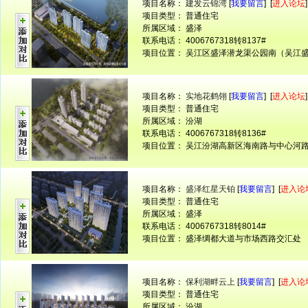
项目名称：
建发云锦湾
[
我要留言
] [
进入论坛
]
项目类型： 普通住宅
所属区域： 盛泽
联系电话： 4006767318转8137#
项目位置： 吴江区盛泽潜龙渠公园南（吴江
项目名称：
实地花鹤翎
[
我要留言
] [
进入论坛
]
项目类型： 普通住宅
所属区域： 汾湖
联系电话： 4006767318转8136#
项目位置： 吴江汾湖高新区海南路与中心河
项目名称：
盛泽红星天铂
[
我要留言
] [
进入论
项目类型： 普通住宅
所属区域： 盛泽
联系电话： 4006767318转8014#
项目位置： 盛泽绸都大道与市场西路交汇处
项目名称：
保利湖畔云上
[
我要留言
] [
进入论
项目类型： 普通住宅
所属区域： 汾湖