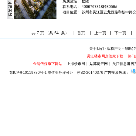
所属区域： 松陵
联系电话： 4006767318转8056#
项目位置： 苏州市吴江区云龙西路和杨中路
共
7
页 （共
54
条） |
首页
|
上一页
|
下一页
|
关于我们
-
版权声明
-
帮助(？
吴江楼市网房管家下载
热门
金润传媒旗下网站：
上海楼市网┊ 姑苏房产网┊ 吴江信息港房
苏ICP备10119780号-1 增值业务许可证：苏B2-20140376
广告投放热线：