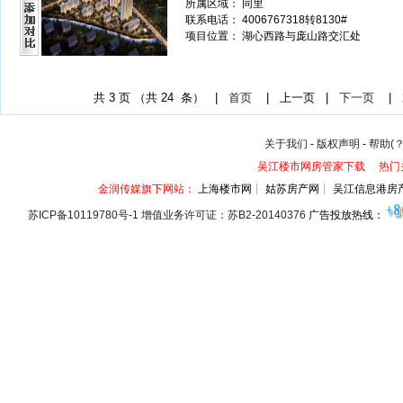
所属区域： 同里
联系电话： 4006767318转8130#
项目位置： 湖心西路与庞山路交汇处
共
3
页 （共
24
条） |
首页
|
上一页
|
下一页
|
关于我们
-
版权声明
-
帮助(？
吴江楼市网房管家下载
热门
金润传媒旗下网站：
上海楼市网┊ 姑苏房产网┊ 吴江信息港房
苏ICP备10119780号-1 增值业务许可证：苏B2-20140376
广告投放热线：