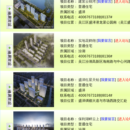
项目名称：
建发云锦湾
[
我要留言
] [
进入论坛
]
项目类型： 普通住宅
所属区域： 盛泽
联系电话： 4006767318转8137#
项目位置： 吴江区盛泽潜龙渠公园南（吴江
项目名称：
实地花鹤翎
[
我要留言
] [
进入论坛
]
项目类型： 普通住宅
所属区域： 汾湖
联系电话： 4006767318转8136#
项目位置： 吴江汾湖高新区海南路与中心河
项目名称：
盛泽红星天铂
[
我要留言
] [
进入论
项目类型： 普通住宅
所属区域： 盛泽
联系电话： 4006767318转8014#
项目位置： 盛泽绸都大道与市场西路交汇处
项目名称：
保利湖畔云上
[
我要留言
] [
进入论
项目类型： 普通住宅
所属区域： 汾湖