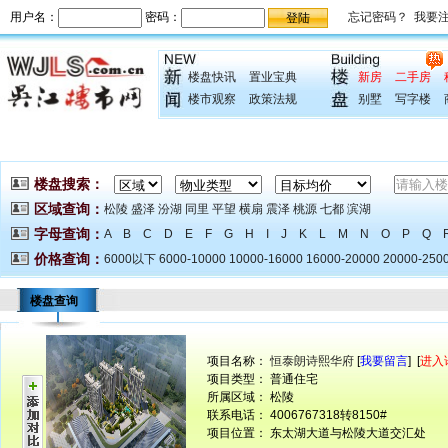
楼盘快讯
置业宝典
新房
二手房
楼市观察
政策法规
别墅
写字楼
楼盘搜索：
区域查询：
松陵
盛泽
汾湖
同里
平望
横扇
震泽
桃源
七都
滨湖
字母查询：
A
B
C
D
E
F
G
H
I
J
K
L
M
N
O
P
Q
价格查询：
6000以下
6000-10000
10000-16000
16000-20000
20000-250
楼盘查询
项目名称：
恒泰朗诗熙华府
[
我要留言
] [
进入
项目类型： 普通住宅
所属区域： 松陵
联系电话： 4006767318转8150#
项目位置： 东太湖大道与松陵大道交汇处