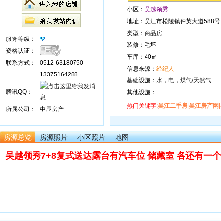
小区：
吴越领秀
地址：吴江市松陵镇仲英大道588号
类型：
商品房
服务等级：
装修：毛坯
资格认证：
车库：40㎡
联系方式：
0512-63180750
信息来源：
经纪人
13375164288
基础设施：
水
，
电
，
煤气/天然气
腾讯QQ：
其他设施：
热门关键字:
吴江二手房
|
吴江房产网
|
所属公司：
中辰房产
房源总览
房源照片
小区照片
地图
吴越领秀7+8复式送达露台有汽车位 储藏室 各还有一个