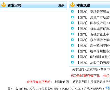
置业宝典
楼市观察
更多
【国内】
需求分层释放 
【国内】
房地产市场呈
【国内】
国家统计局：
【国内】
核心城市优质
【国内】
百强房企上半年
【国内】
楼市调控政策
【国内】
新一轮国资国
【国内】
端午苏州楼市
【国内】
6月份以来核
【国内】
从四个趋势透
关于我们
-
版权声明
-
帮助(？
吴江楼市网房管家下载
热门
金润传媒旗下网站：
上海楼市网┊ 姑苏房产网┊ 吴江信息港房
苏ICP备10119780号-1 增值业务许可证：苏B2-20140376
广告投放热线：