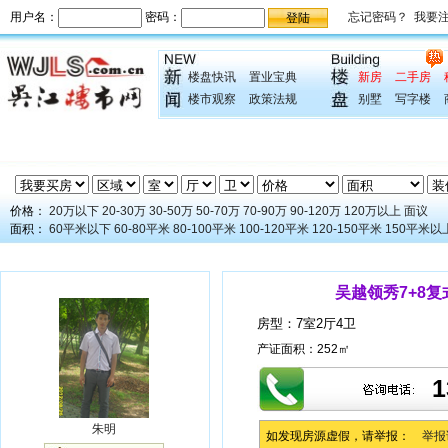
楼盘快讯
置业宝典
新房
二手房
楼市观察
政策法规
别墅
写字楼
价格：
20万以下
20-30万
30-50万
50-70万
70-90万
90-120万
120万以上
面议
面积：
60平米以下
60-80平米
80-100平米
100-120平米
120-150平米
150平米以
吴越领秀7+8
房型：
7室2厅4卫
产证面积：
252㎡
1
朱明
如发现房源虚假，请举报：
举报