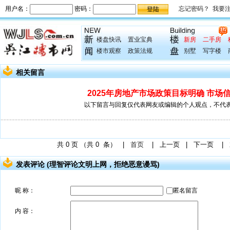
楼盘快讯
置业宝典
新房
二手房
楼市观察
政策法规
别墅
写字楼
相关留言
2025年房地产市场政策目标明确 市场
以下留言与回复仅代表网友或编辑的个人观点，不代
共
0
页 （共
0
条） |
首页
|
上一页
|
下一页
|
发表评论 (理智评论文明上网，拒绝恶意谩骂)