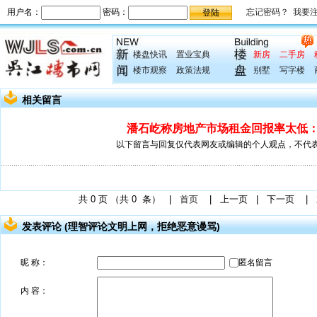
楼盘快讯
置业宝典
新房
二手房
楼市观察
政策法规
别墅
写字楼
相关留言
潘石屹称房地产市场租金回报率太低：
以下留言与回复仅代表网友或编辑的个人观点，不代
共
0
页 （共
0
条） |
首页
|
上一页
|
下一页
|
发表评论 (理智评论文明上网，拒绝恶意谩骂)