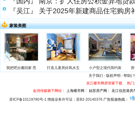
『国内』
南京：扩大住房公积金异地贷
『吴江』
关于2025年新建商品住宅购房
家装美图
我把吧台搬回家 亮
打造儿童房好风水五
小户型之现代简约装
房
关于我们
-
版权声明
-
帮助(？
吴江楼市网房管家下载
热门
金润传媒旗下网站：
上海楼市网┊ 姑苏房产网┊ 吴江信息港房
苏ICP备10119780号-1 增值业务许可证：苏B2-20140376
广告投放热线：