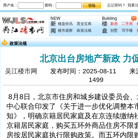
楼盘快讯
置业宝典
新房
二手房
楼市观察
政策法规
别墅
写字楼
政策法规
北京出台房地产新政 力
吴江楼市网
发布时间：2025-08-11 
1499
8月8日，北京市住房和城乡建设委员会
中心联合印发了《关于进一步优化调整本
知》，明确京籍居民家庭及在京连续缴纳
京籍居民家庭，购买五环外商品住房不限
房按居民家庭执行限购政策。而五环内限