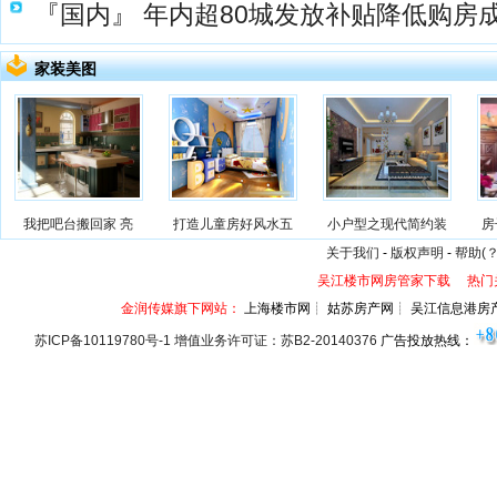
『国内』
年内超80城发放补贴降低购房
家装美图
我把吧台搬回家 亮
打造儿童房好风水五
小户型之现代简约装
房
关于我们
-
版权声明
-
帮助(？
吴江楼市网房管家下载
热门
金润传媒旗下网站：
上海楼市网┊ 姑苏房产网┊ 吴江信息港房
苏ICP备10119780号-1 增值业务许可证：苏B2-20140376
广告投放热线：