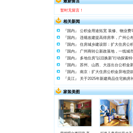
最新留言
暂时无留言！
相关新闻
『国内』
公积金用途拓宽 装修、物业费
『国内』
违规改建提高得房率，广州公布
『国内』
住房城乡建设部：扩大住房公
『国内』
广州商转公新政落地，一线城市
『国内』
多地住房“以旧换新”行动探索
『国内』
苏州、山西、大连出台公积金
『国内』
南京：扩大住房公积金异地贷
『吴江』
关于2025年新建商品住宅购房
家装美图