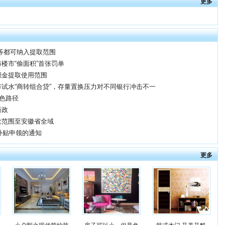
更多
等都可纳入提取范围
楼市“偷面积”首张罚单
积金提取使用范围
试水“商转组合贷”，存量置换压力对不同银行冲击不一
特色路径
新政
款范围至安徽省全域
补贴申领的通知
更多