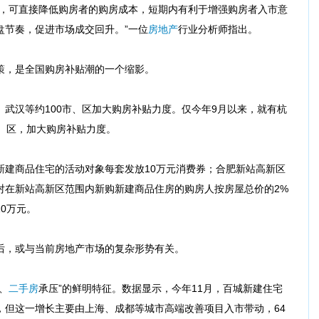
施，可直接降低购房者的购房成本，短期内有利于增强购房者入市意
盘节奏，促进市场成交回升。”一位
房地产
行业分析师指出。
策，是全国购房补贴潮的一个缩影。
武汉等约100市、区加大购房补贴力度。仅今年9月以来，就有杭
、区，加大购房补贴力度。
新建商品住宅的活动对象每套发放10万元消费券；合肥新站高新区
对在新站高新区范围内新购新建商品住房的购房人按房屋总价的2%
0万元。
后，或与当前房地产市场的复杂形势有关。
、
二手房
承压”的鲜明特征。数据显示，今年11月，百城新建住宅
37%，但这一增长主要由上海、成都等城市高端改善项目入市带动，64