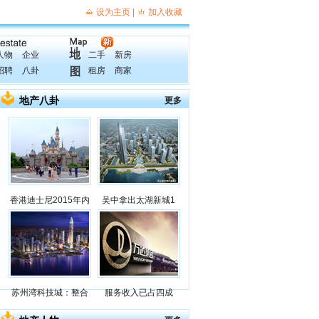
人物
企业
二手
新房
招聘
八卦
租房
商家
地产八卦
更多
香港迪士尼2015年内
吴中拿出太湖新城1
苏州湾科技城：整合
服务收入已占四成