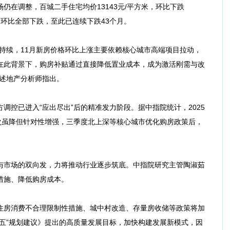
仍在调整，百城二手住宅均价13143元/平方米，环比下跌
城市环比全部下跌，至此已连续下跌43个月。
持续，11月新房价格环比上涨主要依赖核心城市高端项目拉动，
在此背景下，购房补贴通过直接降低置业成本，成为激活刚需与改
上述地产分析师指出。
调控已进入“应出尽出”后的精准发力阶段。据中指院统计，2025
频次虽降但针对性增强，三季度北上深等核心城市优化购房政策后，
与市场的双向发，力将推动行业逐步筑底。中指院研究主管陶淑茹
措施、降低购房成本。
住房消费不合理限制性措施、城中村改造、存量房收储等政策将加
五五”规划建议》提出的高质量发展目标，加快构建发展新模式，因