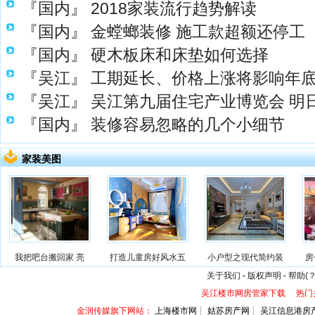
『国内』
2018家装流行趋势解读
『国内』
金螳螂装修 施工款超额还停工
『国内』
硬木板床和床垫如何选择
『吴江』
工期延长、价格上涨将影响年
『吴江』
吴江第九届住宅产业博览会 明
『国内』
装修容易忽略的几个小细节
家装美图
我把吧台搬回家 亮
打造儿童房好风水五
小户型之现代简约装
房
关于我们
-
版权声明
-
帮助(？
吴江楼市网房管家下载
热门
金润传媒旗下网站：
上海楼市网┊ 姑苏房产网┊ 吴江信息港房