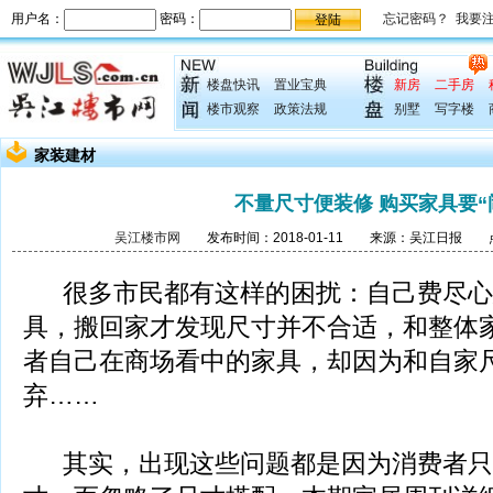
楼盘快讯
置业宝典
新房
二手房
楼市观察
政策法规
别墅
写字楼
家装建材
不量尺寸便装修 购买家具要“
吴江楼市网
发布时间：2018-01-11 来源：吴江日报 点
很多市民都有这样的困扰：自己费尽心
具，搬回家才发现尺寸并不合适，和整体
者自己在商场看中的家具，却因为和自家
弃……
其实，出现这些问题都是因为消费者只